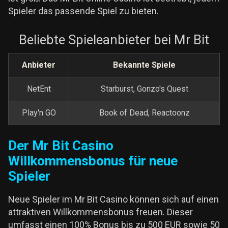
Spieler das passende Spiel zu bieten.
Beliebte Spieleanbieter bei Mr Bit
Anbieter
Bekannte Spiele
NetEnt
Starburst, Gonzo's Quest
Play'n GO
Book of Dead, Reactoonz
Der Mr Bit Casino
Willkommensbonus für neue
Spieler
Neue Spieler im Mr Bit Casino können sich auf einen
attraktiven Willkommensbonus freuen. Dieser
umfasst einen 100% Bonus bis zu 500 EUR sowie 50