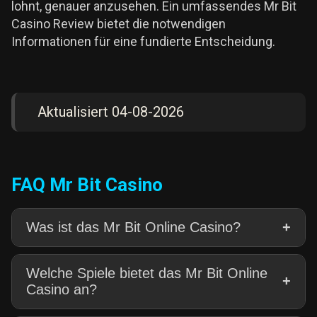
lohnt, genauer anzusehen. Ein umfassendes Mr Bit
Casino Review bietet die notwendigen
Informationen für eine fundierte Entscheidung.
Aktualisiert 04-08-2026
FAQ Mr Bit Casino
Was ist das Mr Bit Online Casino?
Das Mr Bit Online Casino ist ein Anbieter mit einem
Welche Spiele bietet das Mr Bit Online
modernen Cyber-Thema, der eine breite Palette an
Casino an?
Casino-Spielen und Sportwetten für Spieler in
Deutschland bietet.