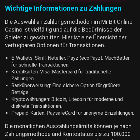
Wichtige Informationen zu Zahlungen
Die Auswahl an Zahlungsmethoden im Mr Bit Online
Casino ist vielfältig und auf die Bedürfnisse der
Spieler zugeschnitten. Hier ist eine Übersicht der
verfügbaren Optionen für Transaktionen.
E-Wallets: Skrill, Neteller, Payz (ecoPayz), MuchBetter
für schnelle Transaktionen.
Kreditkarten: Visa, Mastercard für traditionelle
Zahlungen.
Banküberweisung: Eine sichere Option für größere
Beträge.
Kryptowährungen: Bitcoin, Litecoin für moderne und
diskrete Transaktionen.
Prepaid-Karten: PaysafeCard für anonyme Einzahlungen.
Die monatlichen Auszahlungslimits können je nach
Zahlungsmethode und Kontostatus bis zu 100.000