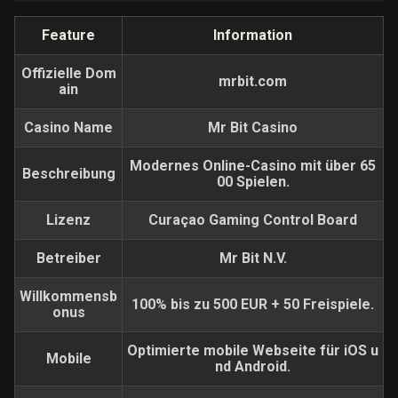
Feature
Information
Offizielle Dom
mrbit.com
ain
Casino Name
Mr Bit Casino
Modernes Online-Casino mit über 65
Beschreibung
00 Spielen.
Lizenz
Curaçao Gaming Control Board
Betreiber
Mr Bit N.V.
Willkommensb
100% bis zu 500 EUR + 50 Freispiele.
onus
Optimierte mobile Webseite für iOS u
Mobile
nd Android.