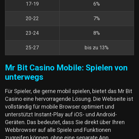
17-19
6%
20-22
7%
23-24
8%
25-27
bis zu 13%
Mr Bit Casino Mobile: Spielen von
unterwegs
Für Spieler, die gerne mobil spielen, bietet das Mr Bit
Casino eine hervorragende Lösung. Die Webseite ist
vollständig für mobile Browser optimiert und
unterstützt Instant-Play auf iOS- und Android-
Geräten. Das bedeutet, dass Sie direkt über Ihren
Webbrowser auf alle Spiele und Funktionen
zugreifen können, ohne eine separate App